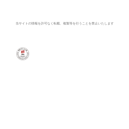
当サイトの情報を許可なく転載、複製等を行うことを禁止いたします
一般の利用者様
不動産事業者様
4437]
​操作手順
仲介事業者様
CE品川
動画で解説
導入について
よくある質問
事業者ログイン
​お問い合わせ
社（旧ソフトバンクC&S株式会社）
からgooddaysホールディングス株式会社へ移管して