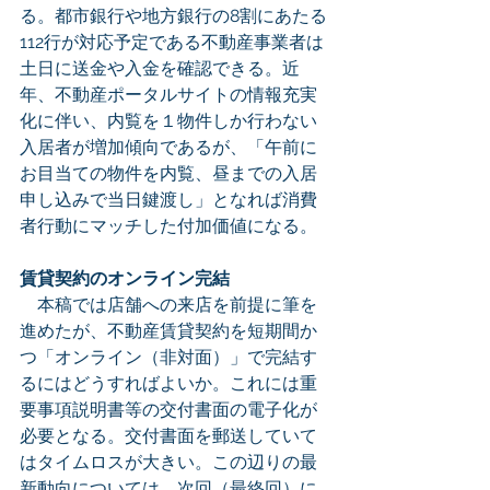
る。都市銀行や地方銀行の8割にあたる
112行が対応予定である不動産事業者は
土日に送金や入金を確認できる。近
年、不動産ポータルサイトの情報充実
化に伴い、内覧を１物件しか行わない
入居者が増加傾向であるが、「午前に
お目当ての物件を内覧、昼までの入居
申し込みで当日鍵渡し」となれば消費
者行動にマッチした付加価値になる。
賃貸契約のオンライン完結
　本稿では店舗への来店を前提に筆を
進めたが、不動産賃貸契約を短期間か
つ「オンライン（非対面）」で完結す
るにはどうすればよいか。これには重
要事項説明書等の交付書面の電子化が
必要となる。交付書面を郵送していて
はタイムロスが大きい。この辺りの最
新動向については、次回（最終回）に