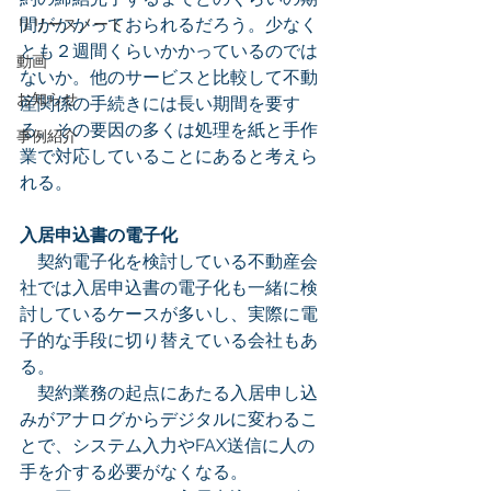
間がかかっておられるだろう。少なく
リリースノート
とも２週間くらいかかっているのでは
動画
ないか。他のサービスと比較して不動
お知らせ
産関係の手続きには長い期間を要す
る。その要因の多くは処理を紙と手作
事例紹介
業で対応していることにあると考えら
れる。
入居申込書の電子化
　契約電子化を検討している不動産会
社では入居申込書の電子化も一緒に検
討しているケースが多いし、実際に電
子的な手段に切り替えている会社もあ
る。
　契約業務の起点にあたる入居申し込
みがアナログからデジタルに変わるこ
とで、システム入力やFAX送信に人の
手を介する必要がなくなる。