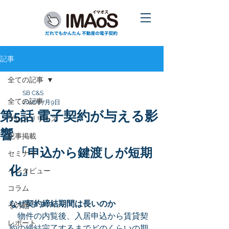
記事
全ての記事
SB C&S
全ての記事
2018年7月9日
第5話 電子契約が与える影
プレスリリース
響
記事掲載
  「申込から鍵渡しが短期
セミナー
化」
インタビュー
コラム
なぜ契約締結期間は長いのか
その他
　物件の内覧後、入居申込から賃貸契
レポート
約の締結完了するまでどのくらいの期